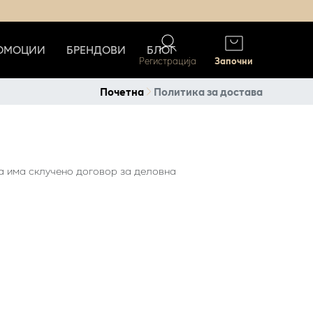
ОМОЦИИ
БРЕНДОВИ
БЛОГ
Регистрација
Започни
Почетна
Политика за достава
ја има склучено договор за деловна