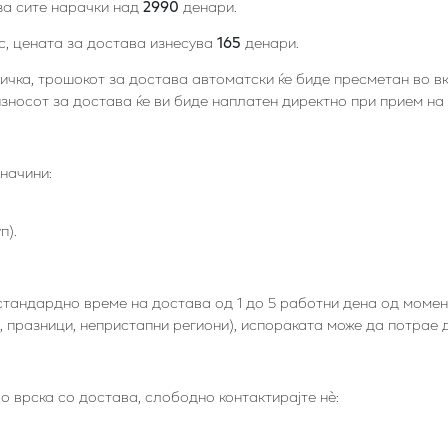
за сите нарачки над
2990
денари.
с, цената за достава изнесува
165
денари.
ичка, трошокот за достава автоматски ќе биде пресметан во в
зносот за достава ќе ви биде наплатен директно при прием на 
начини:
п).
стандардно време на достава од 1 до 5 работни дена од момен
 празници, непристапни региони), испораката може да потрае 
врска со достава, слободно контактирајте нѐ: