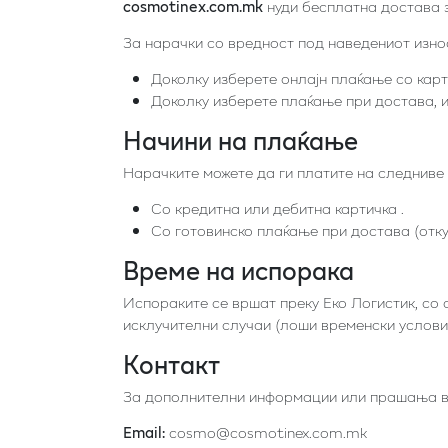
cosmotinex.com.mk
нуди бесплатна достава 
За нарачки со вредност под наведениот изно
Доколку изберете онлајн плаќање со карт
Доколку изберете плаќање при достава, и
Начини на плаќање
Нарачките можете да ги платите на следниве 
Со кредитна или дебитна картичка .
Со готовинско плаќање при достава (отку
Време на испорака
Испораките се вршат преку Еко Логистик, со 
исклучителни случаи (лоши временски услови,
Контакт
За дополнителни информации или прашања во 
Email:
cosmo@cosmotinex.com.mk