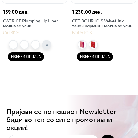
159.00 ден.
1,230.00 ден.
CATRICE Plumping Lip Liner
СЕТ BOURJOIS Velvet Ink
молив за усни
течен кармин + молив за усни
CATRICE
BOURJOIS
+
6
ИЗБЕРИ ОПЦИЈА
ИЗБЕРИ ОПЦИЈА
Пријави се на нашиот Newsletter
биди во тек со сите промотивни
акции!