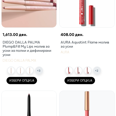
1,613.00 ден.
408.00 ден.
DIEGO DALLA PALMA
AURA Aquatint Flame молив
Plump&Fill My Lips молив за
за усни
усни за полни и дефинирани
AURA
усни
DIEGO DALLA PALMA
+
3
+
2
ИЗБЕРИ ОПЦИЈА
ИЗБЕРИ ОПЦИЈА