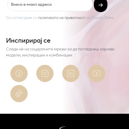
Се согласувам со
политиката на приватност
на
Cosmo Tinex
Инспирирај се
Следи нѐ на социјалните мрежи за да погледнеш најнови
модели, инспирации и комбинации