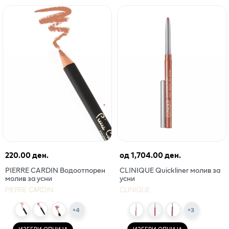
220.00 ден.
од
1,704.00 ден.
PIERRE CARDIN Водоотпорен
CLINIQUE Quickliner молив за
молив за усни
усни
PIERRE CARDIN
CLINIQUE
+
4
+
3