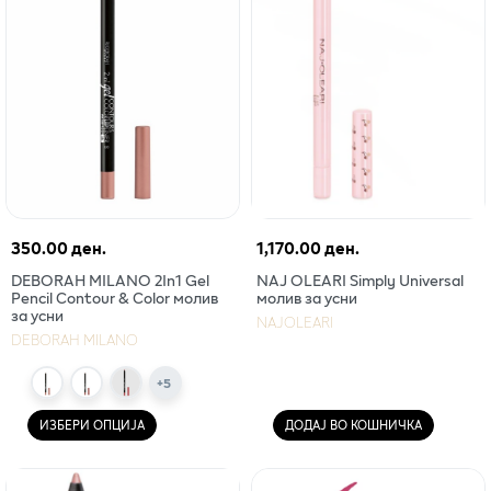
350.00 ден.
1,170.00 ден.
DEBORAH MILANO 2In1 Gel
NAJ OLEARI Simply Universal
Pencil Contour & Color молив
молив за усни
за усни
NAJOLEARI
DEBORAH MILANO
+
5
ИЗБЕРИ ОПЦИЈА
ДОДАЈ ВО КОШНИЧКА