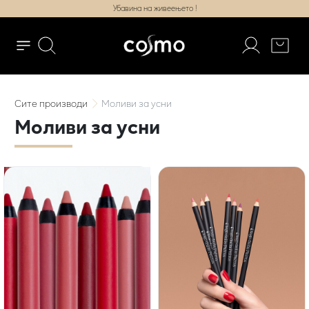
Убавина на живеењето !
Сите
производи
Моливи за усни
Моливи за усни