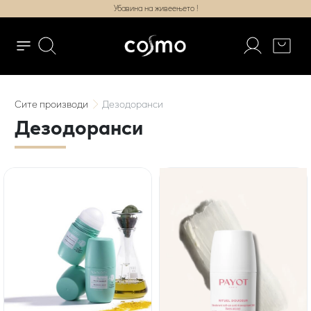
Убавина на живеењето !
Сите
производи
Дезодоранси
Дезодоранси