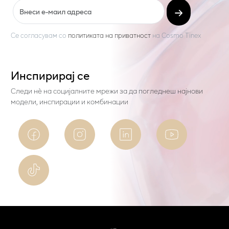
Се согласувам со
политиката на приватност
на
Cosmo Tinex
Инспирирај се
Следи нѐ на социјалните мрежи за да погледнеш најнови
модели, инспирации и комбинации