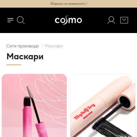
Убавина на живеењето !
Сите
производи
Маскари
Маскари