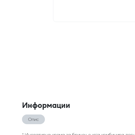
Информации
Опис
" Иновативна крема за бричење која комбинира лесн