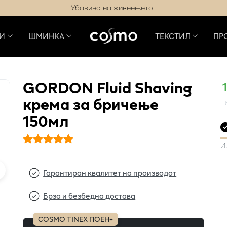
Убавина на живеењето !
И
ШМИНКА
ТЕКСТИЛ
ПР
GORDON Fluid Shaving
крема за бричење
ц
150мл
И
Гарантиран квалитет на производот
Брза и безбедна достава
COSMO TINEX ПОЕН+