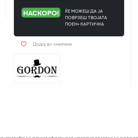
НАСКОРО!
ЌЕ МОЖЕШ ДА ЈА
ПОВРЗЕШ ТВОЈАТА
ПОЕН+ КАРТИЧКА
Додај во омилени
а употреба со висока ефикасност, идеална за мажи со густа и