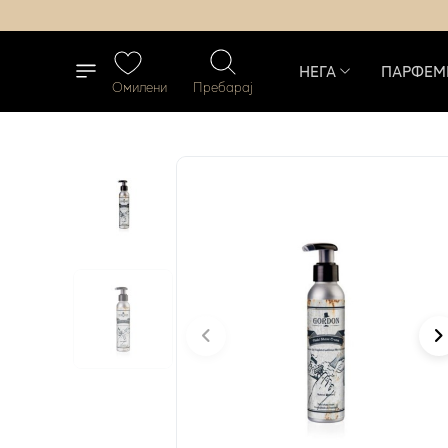
НЕГА
ПАРФЕМ
Омилени
Пребарај