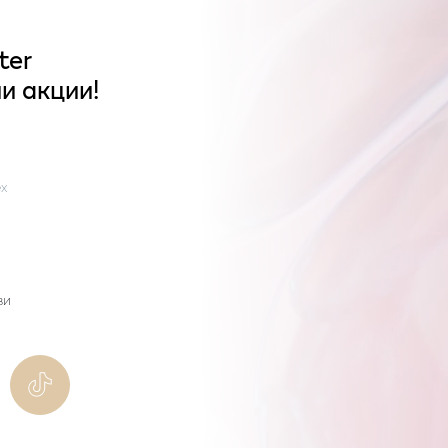
ter
и акции!
x
ви