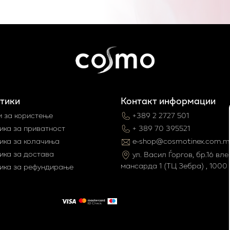
тики
Контакт информации
и за користење
+389 2 2727 501
ика за приватност
+ 389 70 395521
ика за колачиња
e-shop@cosmotinex.com.m
ика за достава
ул. Васил Ѓоргов, бр.16 влез
мaнсарда 1 (ТЦ Зебра) , 1000 
ика за рефундирање