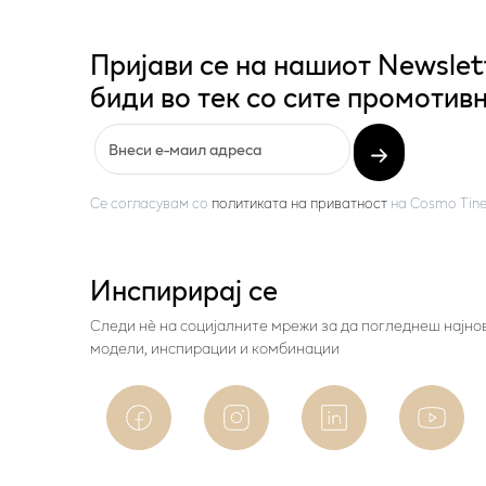
Пријави се на нашиот Newslet
биди во тек со сите промотивн
Се согласувам со
политиката на приватност
на
Cosmo Tine
Инспирирај се
Следи нѐ на социјалните мрежи за да погледнеш најно
модели, инспирации и комбинации