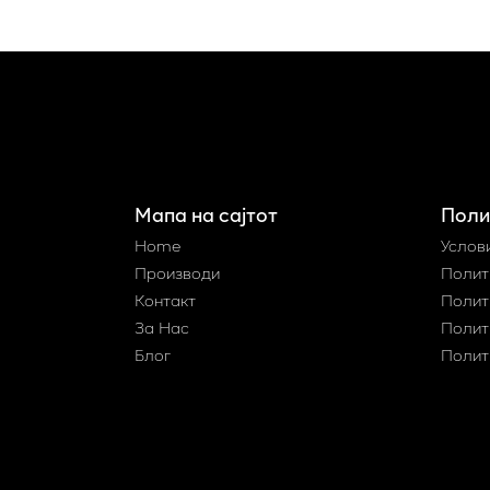
Мапа на сајтот
Поли
Home
Услов
Производи
Полит
Контакт
Полит
За Нас
Полит
Блог
Полит