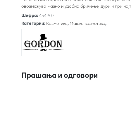
овозможува мазно и удобно бричење, дури и при најт
Шифра
:
454907
Категории
:
Козметика
,
Машка козметика
,
Прашања и одговори