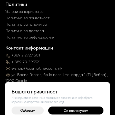
Политики
Услови за користење
Политика за приватност
Политика за колачиња
Политика за достава
Политика за рефундирање
Контакт информации
+389 2 2727 501
+ 389 70 395521
e-shop@cosmotinex.com.mk
ул. Васил Ѓоргов, бр.16 влез 1 мaнсарда 1 (ТЦ Зебра) ,
1000 Скопје
Вашата приватност
Ние користиме колачиња за да ви го овозможиме најдоброто
корисничко искуство на нашиот веб-сајт
Одбивам
Се согласувам