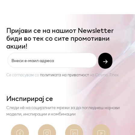
Пријави се на нашиот Newsletter
биди во тек со сите промотивни
акции!
Се согласувам со
политиката на приватност
на
Cosmo Tinex
Инспирирај се
Следи нѐ на социјалните мрежи за да погледнеш најнови
модели, инспирации и комбинации