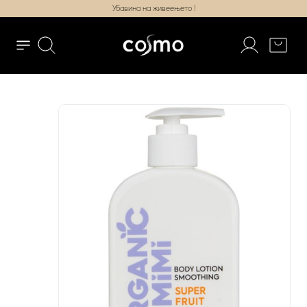
Убавина на живеењето !