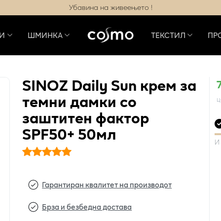
Убавина на живеењето !
И
ШМИНКА
ТЕКСТИЛ
ПР
SINOZ Daily Sun крем за
темни дамки со
ц
заштитен фактор
SPF50+ 50мл
И
Гарантиран квалитет на производот
Брза и безбедна достава