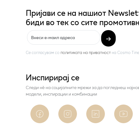
Пријави се на нашиот Newslet
биди во тек со сите промотивн
Се согласувам со
политиката на приватност
на
Cosmo Tine
Инспирирај се
Следи нѐ на социјалните мрежи за да погледнеш најно
модели, инспирации и комбинации