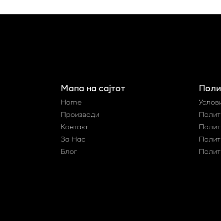
Мапа на сајтот
Поли
Home
Услов
Производи
Полит
Контакт
Полит
За Нас
Полит
Блог
Полит