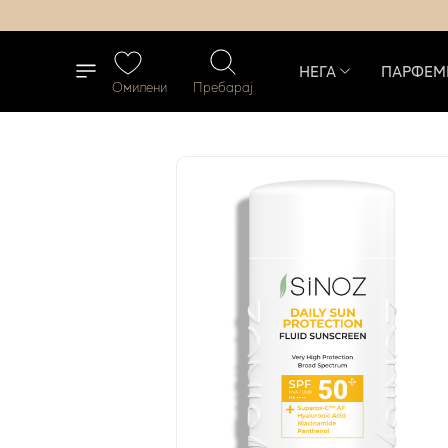
НЕГА
ПАРФЕМ
Омилени
Пребарај