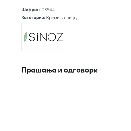
Шифра
:
608544
Категории
:
Креми за лице
,
Прашања и одговори