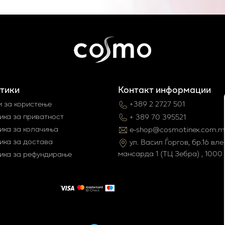
тики
Контакт информации
и за користење
+389 2 2727 501
ика за приватност
+ 389 70 395521
ика за колачиња
e-shop@cosmotinex.com.m
ика за достава
ул. Васил Ѓоргов, бр.16 влез
мaнсарда 1 (ТЦ Зебра) , 1000 
ика за рефундирање