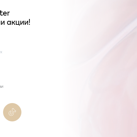
ter
и акции!
x
ви