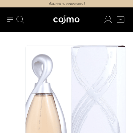
Убавина на живеењето !