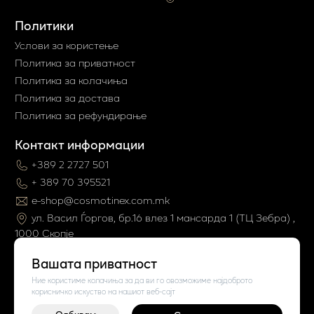
Политики
Услови за користење
Политика за приватност
Политика за колачиња
Политика за достава
Политика за рефундирање
Контакт информации
+389 2 2727 501
+ 389 70 395521
e-shop@cosmotinex.com.mk
ул. Васил Ѓоргов, бр.16 влез 1 мaнсарда 1 (ТЦ Зебра) ,
1000 Скопје
Вашата приватност
Ние користиме колачиња за да ви го овозможиме најдоброто
корисничко искуство на нашиот веб-сајт