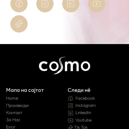
Мапа на сајтот
Следи нè
Home
Facebook
Производи
Instagram
Контакт
LinkedIn
За Нас
Youtube
Блог
Tik Tok