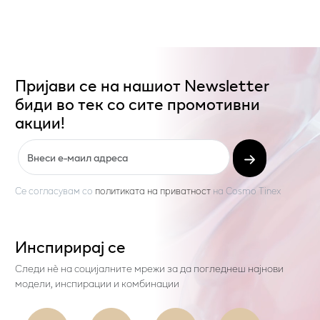
Пријави се на нашиот Newsletter
биди во тек со сите промотивни
акции!
Се согласувам со
политиката на приватност
на
Cosmo Tinex
Инспирирај се
Следи нѐ на социјалните мрежи за да погледнеш најнови
модели, инспирации и комбинации