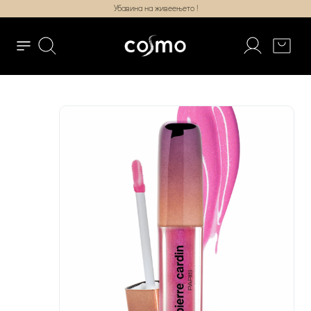
Убавина на живеењето !