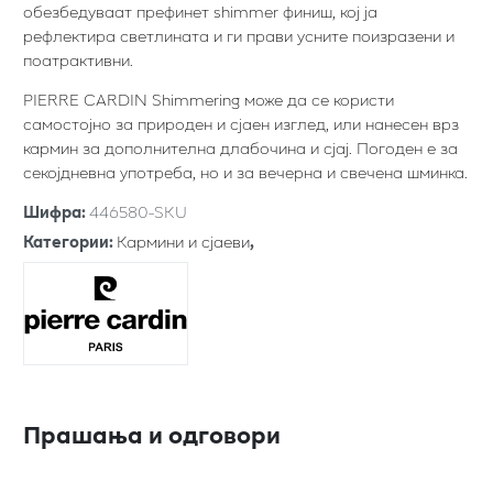
обезбедуваат префинет shimmer финиш, кој ја
рефлектира светлината и ги прави усните поизразени и
поатрактивни.
PIERRE CARDIN Shimmering може да се користи
самостојно за природен и сјаен изглед, или нанесен врз
кармин за дополнителна длабочина и сјај. Погоден е за
секојдневна употреба, но и за вечерна и свечена шминка.
Шифра
:
446580-SKU
Категории
:
Кармини и сјаеви
,
Прашања и одговори