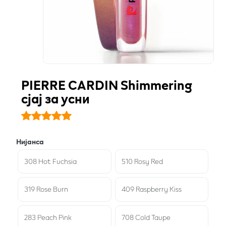
PIERRE CARDIN Shimmering
сјај за усни
Нијанса
308 Hot Fuchsia
510 Rosy Red
319 Rose Burn
409 Raspberry Kiss
283 Peach Pink
708 Cold Taupe