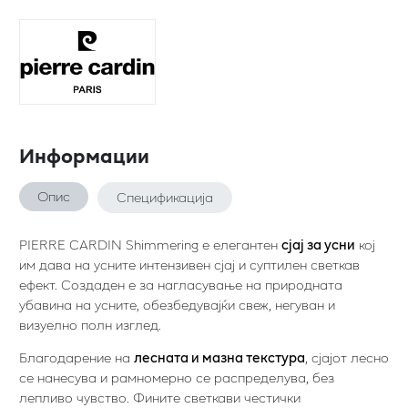
Информации
Опис
Спецификација
PIERRE CARDIN Shimmering е елегантен
сјај за усни
кој
им дава на усните интензивен сјај и суптилен светкав
ефект. Создаден е за нагласување на природната
убавина на усните, обезбедувајќи свеж, негуван и
визуелно полн изглед.
Благодарение на
лесната и мазна текстура
, сјајот лесно
се нанесува и рамномерно се распределува, без
лепливо чувство. Фините светкави честички