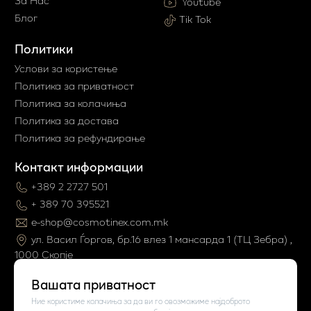
За Нас
Youtube
Блог
Tik Tok
Политики
Услови за користење
Политика за приватност
Политика за колачиња
Политика за достава
Политика за рефундирање
Контакт информации
+389 2 2727 501
+ 389 70 395521
e-shop@cosmotinex.com.mk
ул. Васил Ѓоргов, бр.16 влез 1 мaнсарда 1 (ТЦ Зебра) ,
1000 Скопје
Вашата приватност
Ние користиме колачиња за да ви го овозможиме најдоброто