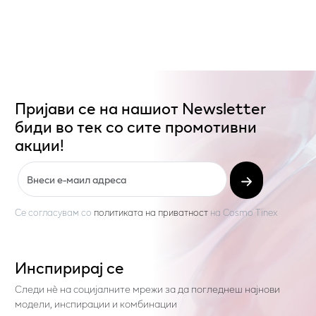
Пријави се на нашиот Newsletter
биди во тек со сите промотивни
акции!
Се согласувам со
политиката на приватност
на
Cosmo Tinex
Инспирирај се
Следи нѐ на социјалните мрежи за да погледнеш најнови
модели, инспирации и комбинации